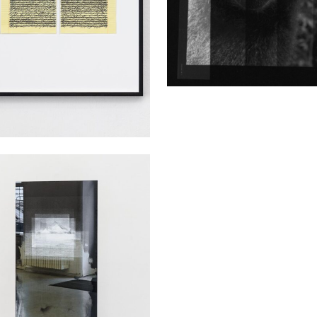
as Duscha
, 2024
uck auf Glas, Silbernitrat, Zwingen
65 cm