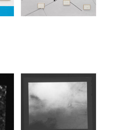
Andreas Duscha
Riot, 2026
yta
black and white photography on baryta
paper
100 x 120 cm
Enquiry