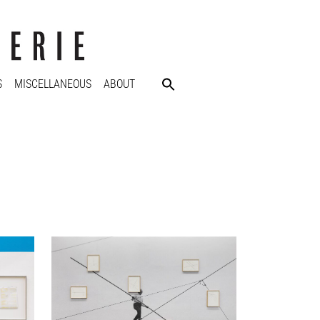
S
MISCELLANEOUS
ABOUT
Andreas Duscha
Aerobatae, 2012 - 2026
japanisches Washi-Reispapier
34 x 45 cm