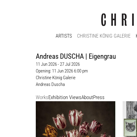
ARTISTS
CHRISTINE KÖNIG GALERIE
Andreas DUSCHA | Eigengrau
11 Jun 2026 - 27 Jul 2026
Opening: 11 Jun 2026 6:00 pm
Christine König Galerie
Andreas Duscha
Works
Exhibition Views
About
Press
Andreas Duscha
Andre
Tulpenmanie II, 2026
Queen 
pigment print auf Barytapapier
Pigme
1 + 1 AP
1 + 1 
114 x 83 cm
je 50 