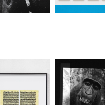
as Duscha
Andreas Duscha
2, 2011 - 2026
Naruto, 2026
 framed
black and white photography on bar
paper
 64 cm
125 x 100 cm
Enquiry