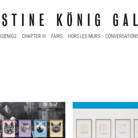
KOENIG2
CHAPTER III
FAIRS
HORS LES MURS
CONVERSATION
as Duscha
Andreas Duscha
of the Mist, 2013 - 2026
Ohne Titel, 2026
ntdruck
Vintage-Polaroids, gerahmt
AP
je 53,5 x 43 cm
x 36 cm