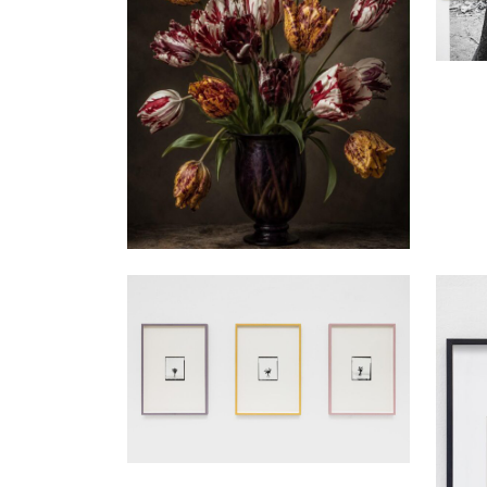
Andreas Duscha
Andre
Ohne Titel, 2026
T 5.6/
analoge s-w Fotografien
paper,
49.5 x 35.5 cm
62.5 x