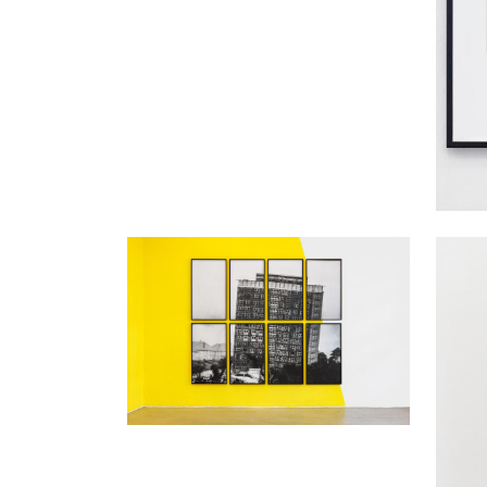
Andreas Duscha
Andre
Der große Riss, 2026
Titanic
b/w analoge prints, frames, 8 pieces
Siebdr
210 x 240 cm
170 x 