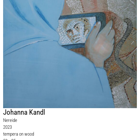
Johanna Kandl
Nereide
2023
tempera on wood