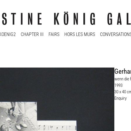
KOENIG2
CHAPTER III
FAIRS
HORS LES MURS
CONVERSATION
Gerha
wenn die 
1993
30 x 40 c
Enquiry