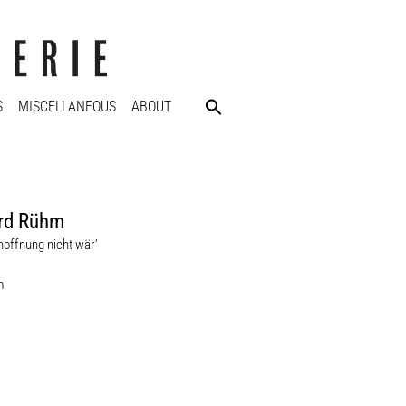
S
MISCELLANEOUS
ABOUT
rd Rühm
hoffnung nicht wär’
m