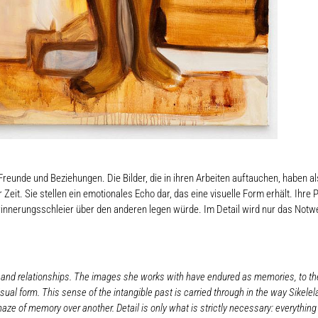
 Freunde und Beziehungen. Die Bilder, die in ihren Arbeiten auftauchen, haben
Zeit. Sie stellen ein emotionales Echo dar, das eine visuelle Form erhält. Ihre 
 Erinnerungsschleier über den anderen legen würde. Im Detail wird nur das Notw
s, and relationships. The images she works with have endured as memories, to the 
ual form. This sense of the intangible past is carried through in the way Sikele
 haze of memory over another. Detail is only what is strictly necessary: everything