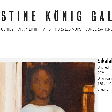
KOENIG2
CHAPTER III
FAIRS
HORS LES MURS
CONVERSATION
Sikel
Untitled
2024
Oil on ca
165 x 140
Enquiry