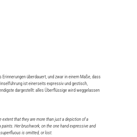
 als Erinnerungen überdauert, und zwar in einem Maße, dass
Pinselführung ist einerseits expressiv und gestisch,
endigste dargestellt: alles Überflüssige wird weggelassen
extent that they are more than just a depiction of a
la paints. Her brushwork, on the one hand expressive and
 superfluous is omitted, or lost.