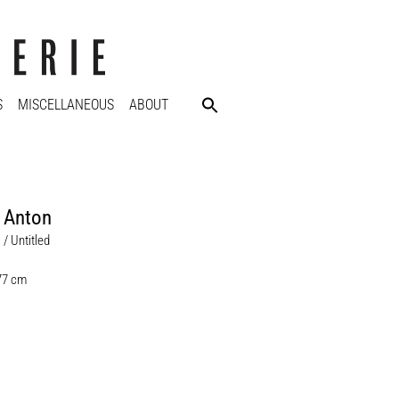
S
MISCELLANEOUS
ABOUT
 Anton
 / Untitled
 77 cm