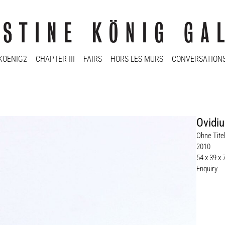
KOENIG2
CHAPTER III
FAIRS
HORS LES MURS
CONVERSATION
Ovidiu
Ohne Titel
2010
54 x 39 x
Enquiry