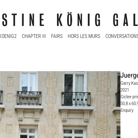
KOENIG2
CHAPTER III
FAIRS
HORS LES MURS
CONVERSATION
Juerge
Garry Kas
2021
Giclee pri
50,8 x 60
Enquiry