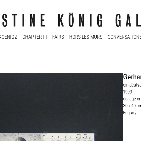
KOENIG2
CHAPTER III
FAIRS
HORS LES MURS
CONVERSATION
Gerha
ein deuts
1993
collage o
30 x 40 c
Enquiry