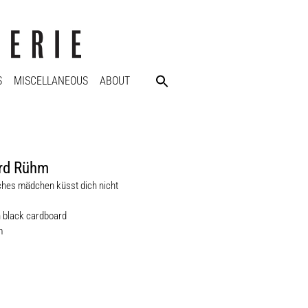
S
MISCELLANEOUS
ABOUT
rd Rühm
ches mädchen küsst dich nicht
n black cardboard
m