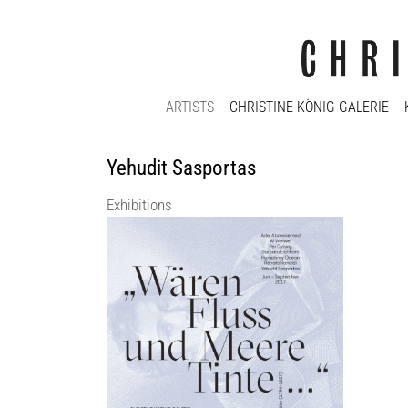
ARTISTS
CHRISTINE KÖNIG GALERIE
Yehudit Sasportas
Exhibitions
„Wären Fluss und Meere Tinte…“
Christine König Galerie
23 Jun 2017 - 7 Sep 2017