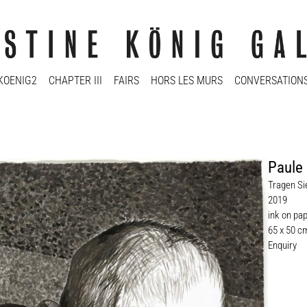
KOENIG2
CHAPTER III
FAIRS
HORS LES MURS
CONVERSATION
Paule
Tragen Si
2019
ink on pa
65 x 50 c
Enquiry