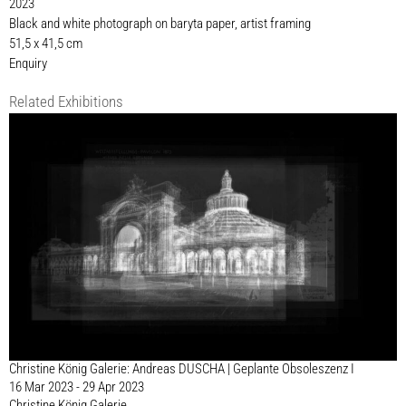
2023
Black and white photograph on baryta paper, artist framing
51,5 x 41,5 cm
Enquiry
Related Exhibitions
Christine König Galerie: Andreas DUSCHA | Geplante Obsoleszenz I
16 Mar 2023 - 29 Apr 2023
Christine König Galerie