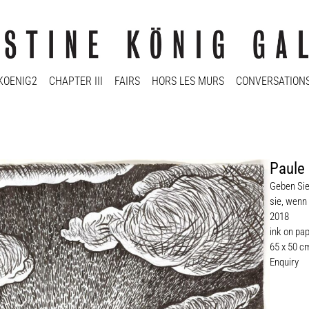
KOENIG2
CHAPTER III
FAIRS
HORS LES MURS
CONVERSATION
Paule
Geben Sie
sie, wenn 
2018
ink on pa
65 x 50 c
Enquiry