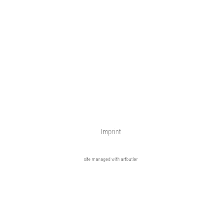
Imprint
site managed with artbutler