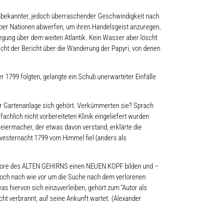
n unbekannter, jedoch überraschender Geschwindigkeit nach
über Nationen abwerfen, um ihren Handelsgeist anzuregen,
egung über dem weiten Atlantik. Kein Wasser aber löscht
cht der Bericht über die Wanderung der Papyri, von denen
r 1799 folgten, gelangte ein Schub unerwarteter Einfälle
iner Gartenanlage sich gehört. Verkümmerten sie? Sprach
hlich nicht vorbereiteten Klinik eingeliefert wurden
hleiermacher, der etwas davon verstand, erklärte die
vesternacht 1799 vom Himmel fiel (anders als
ridore des ALTEN GEHIRNS einen NEUEN KOPF bilden und –
 doch nach wie vor um die Suche nach dem verlorenen
s hiervon sich einzuverleiben, gehört zum “Autor als
cht verbrannt, auf seine Ankunft wartet. (Alexander