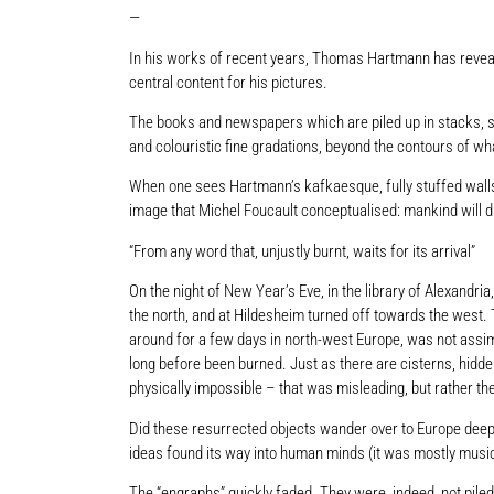
—
In his works of recent years, Thomas Hartmann has reveale
central content for his pictures.
The books and newspapers which are piled up in stacks, squ
and colouristic fine gradations, beyond the contours of wh
When one sees Hartmann’s kafkaesque, fully stuffed walls
image that Michel Foucault conceptualised: mankind will 
“From any word that, unjustly burnt, waits for its arrival”
On the night of New Year’s Eve, in the library of Alexandr
the north, and at Hildesheim turned off towards the west. 
around for a few days in north-west Europe, was not assimi
long before been burned. Just as there are cisterns, hidde
physically impossible – that was misleading, but rather th
Did these resurrected objects wander over to Europe deep u
ideas found its way into human minds (it was mostly music
The “engraphs” quickly faded. They were, indeed, not piled 