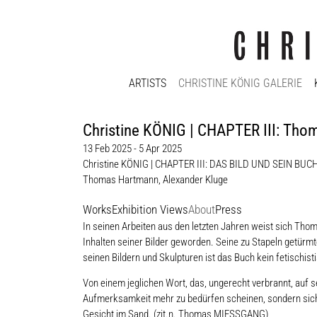
ARTISTS
CHRISTINE KÖNIG GALERIE
Christine KÖNIG | CHAPTER III: T
13 Feb 2025 - 5 Apr 2025
Christine KÖNIG | CHAPTER III: DAS BILD UND SEIN BUC
Thomas Hartmann
,
Alexander Kluge
Works
Exhibition Views
About
Press
In seinen Arbeiten aus den letzten Jahren weist sich Tho
Inhalten seiner Bilder geworden. Seine zu Stapeln getürm
seinen Bildern und Skulpturen ist das Buch kein fetischi
Von einem jeglichen Wort, das, ungerecht verbrannt, au
Aufmerksamkeit mehr zu bedürfen scheinen, sondern sich
Gesicht im Sand. (zit.n. Thomas MIESSGANG)