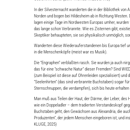
In der Silvesternacht wanderten die in der Bibliothek von
Norden und bogen bei Hildesheim ab in Richtung Westen. 
lagen einige Tage im Nordwesten Europas umher, wurden vo
das lange schon Verbrannte. Wie es Zisternen gibt, exist
Skeptiker behaupteten, sie sei physikalisch unmöglich, s
Wanderten diese Wiederauferstandenen bis Europa tief unte
in die Menschenköpfe (meist war es Musik).
Die “Engraphen” verblaßten rasch. Sie wurden ja auch nir
das für eine “schwache Natur” dieser Fremden? Sind WIED
(zum Beispiel ist diese auf Ohrenleiden spezialisiert) und
“Seelenhirten” (das sind verbrannte Buchstaben) sogar fü
Sternschnuppen, die verdampfen), sich bis heute erhalten
Man muß aus Teilen der Haut, der Därme, der Leber, des
wie ein Doppeladler – dem tradierten Verstandeskopf geg
Buchstaben geht, den Gewächsen aus Alexandria, die auch 
Produzenten”, der jedem Menschen eingeboren ist, und inso
KLUGE, 2025)