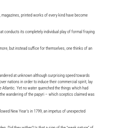
ks, magazines, printed works of every kind have become
t conducts its completely individual play of formal fraying
re, but instead suffice for themselves, one thinks of an
s, wandered at unknown although surprising speed towards
er nations in order to induce their commercial spirit, lay
de Atlantic. Yet no water quenched the things which had
ut the wandering of the papyri – which sceptics claimed was
followed New Year’s in 1799, an impetus of unexpected
en. Did they wither? Is that a sign of the “weak nature” of