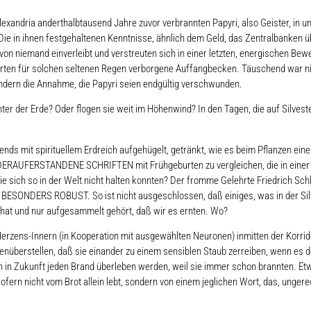
 Alexandria anderthalbtausend Jahre zuvor verbrannten Papyri, also Geister, i
Die in ihnen festgehaltenen Kenntnisse, ähnlich dem Geld, das Zentralbanken 
n niemand einverleibt und verstreuten sich in einer letzten, energischen Bew
ierten für solchen seltenen Regen verborgene Auffangbecken. Täuschend war ni
ondern die Annahme, die Papyri seien endgültig verschwunden.
r der Erde? Oder flogen sie weit im Höhenwind? In den Tagen, die auf Silveste
gends mit spirituellem Erdreich aufgehügelt, getränkt, wie es beim Pflanzen e
ERAUFERSTANDENE SCHRIFTEN mit Frühgeburten zu vergleichen, die in einer fac
 die sich so in der Welt nicht halten konnten? Der fromme Gelehrte Friedrich Sc
r BESONDERS ROBUST. So ist nicht ausgeschlossen, daß einiges, was in der Sil
 hat und nur aufgesammelt gehört, daß wir es ernten. Wo?
 Herzens-Innern (in Kooperation mit ausgewählten Neuronen) inmitten der Kor
enüberstellen, daß sie einander zu einem sensiblen Staub zerreiben, wenn es
in Zukunft jeden Brand überleben werden, weil sie immer schon brannten. Etwa
fern nicht vom Brot allein lebt, sondern von einem jeglichen Wort, das, ungere