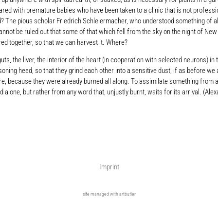
th premature babies who have been taken to a clinic that is not professional
d? The pious scholar Friedrich Schleiermacher, who understood something of all 
not be ruled out that some of that which fell from the sky on the night of New 
ed together, so that we can harvest it. Where?
, the liver, the interior of the heart (in cooperation with selected neurons) in
oning head, so that they grind each other into a sensitive dust, if as before we a
ire, because they were already burned all along. To assimilate something from all
d alone, but rather from any word that, unjustly burnt, waits for its arrival. (A
Imprint
site managed with artbutler