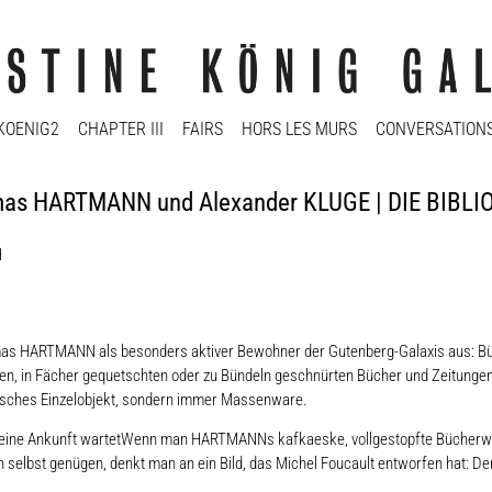
KOENIG2
CHAPTER III
FAIRS
HORS LES MURS
CONVERSATION
homas HARTMANN und Alexander KLUGE | DIE BI
H
mas HARTMANN als besonders aktiver Bewohner der Gutenberg-Galaxis aus: Büch
ten, in Fächer gequetschten oder zu Bündeln geschnürten Bücher und Zeitungen 
stisches Einzelobjekt, sondern immer Massenware.
f seine Ankunft wartetWenn man HARTMANNs kafkaeske, vollgestopfte Bücherwä
 selbst genügen, denkt man an ein Bild, das Michel Foucault entworfen hat: