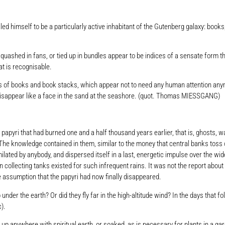
d himself to be a particularly active inhabitant of the Gutenberg galaxy: boo
ashed in fans, or tied up in bundles appear to be indices of a sensate form tha
at is recognisable.
 of books and book stacks, which appear not to need any human attention anymo
disappear like a face in the sand at the seashore. (quot. Thomas MIESSGANG)
ia, papyri that had burned one and a half thousand years earlier, that is, ghost
The knowledge contained in them, similar to the money that central banks toss ov
lated by anybody, and dispersed itself in a last, energetic impulse over the wi
n collecting tanks existed for such infrequent rains. It was not the report abo
e assumption that the papyri had now finally disappeared.
nder the earth? Or did they fly far in the high-altitude wind? In the days that 
).
up anywhere with spiritual earth, or soaked, as is necessary for plants in a gard