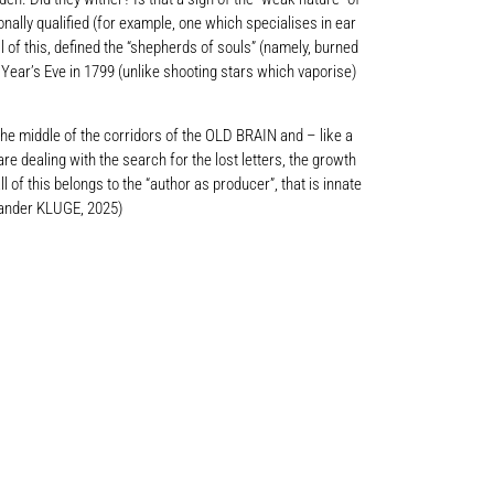
ly qualified (for example, one which specialises in ear
of this, defined the “shepherds of souls” (namely, burned
Year’s Eve in 1799 (unlike shooting stars which vaporise)
 the middle of the corridors of the OLD BRAIN and – like a
re dealing with the search for the lost letters, the growth
 of this belongs to the “author as producer”, that is innate
lexander KLUGE, 2025)