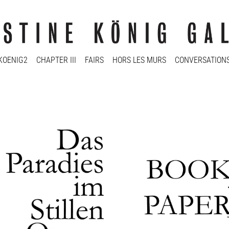
KOENIG2
CHAPTER III
FAIRS
HORS LES MURS
CONVERSATION
ARADIES IM STILLEN OZEAN
BOOKS + PAPERS II
ine König Galerie
Christine König Galerie
2021 - 20 Mar 2021
28 Jun 2019 - 31 Aug 2019