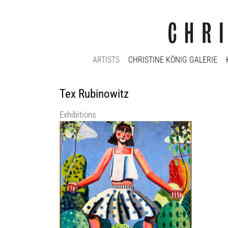
ARTISTS
CHRISTINE KÖNIG GALERIE
Tex Rubinowitz
Exhibitions
SUMMER OF LOVE 55
DAS P
Christine König Galerie
Christ
9 Jun 2022 - 30 Jul 2022
2 Feb 