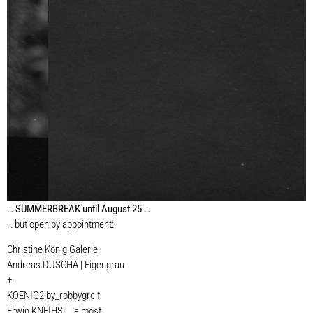
…
SUMMERBREAK until August 25 …
… but open by appointment:
KOENIG2 by_robbygreif: Erwin
KNEIHSL | almost
Christine König Galerie
Andreas DUSCHA | Eigengrau
+
KOENIG2 by_robbygreif
Erwin KNEIHSL | almost